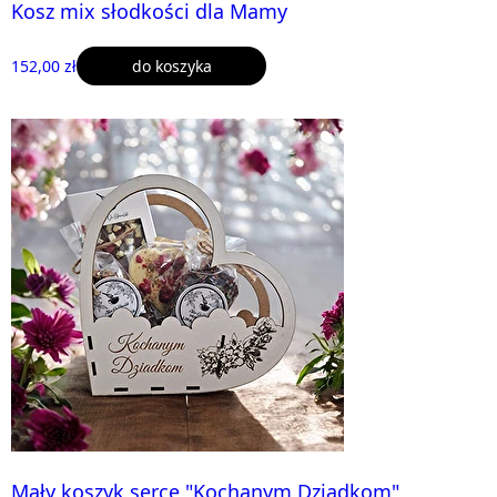
Kosz mix słodkości dla Mamy
152,00 zł
do koszyka
Mały koszyk serce "Kochanym Dziadkom"