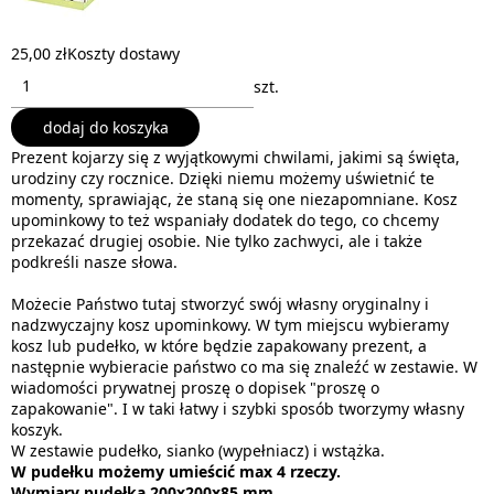
25,00 zł
Koszty dostawy
szt.
dodaj do koszyka
Prezent kojarzy się z wyjątkowymi chwilami, jakimi są święta,
urodziny czy rocznice. Dzięki niemu możemy uświetnić te
momenty, sprawiając, że staną się one niezapomniane. Kosz
upominkowy to też wspaniały dodatek do tego, co chcemy
przekazać drugiej osobie. Nie tylko zachwyci, ale i także
podkreśli nasze słowa.
Możecie Państwo tutaj stworzyć swój własny oryginalny i
nadzwyczajny kosz upominkowy. W tym miejscu wybieramy
kosz lub pudełko, w które będzie zapakowany prezent, a
następnie wybieracie państwo co ma się znaleźć w zestawie. W
wiadomości prywatnej proszę o dopisek "proszę o
zapakowanie". I w taki łatwy i szybki sposób tworzymy własny
koszyk.
W zestawie pudełko, sianko (wypełniacz) i wstążka.
W pudełku możemy umieścić max 4 rzeczy.
Wymiary pudełka 200x200x85 mm.