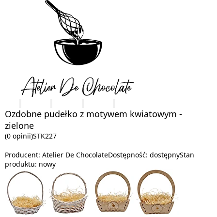
Ozdobne pudełko z motywem kwiatowym -
zielone
(0 opinii)
STK227
Producent:
Atelier De Chocolate
Dostępność:
dostępny
Stan
produktu:
nowy