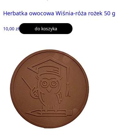
Herbatka owocowa Wiśnia-róża rożek 50 g
10,00 zł
do koszyka