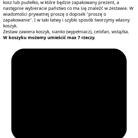
kosz lub pudełko, w które będzie zapakowany prezent, a
następnie wybieracie państwo co ma się znaleźć w zestawie. W
wiadomości prywatnej proszę o dopisek "proszę o
zapakowanie". I w taki łatwy i szybki sposób tworzymy własny
koszyk.
Zestaw zawiera koszyk, sianko (wypełniacz), celofan, wstążka.
W koszyku możemy umieścić max 7 rzeczy.