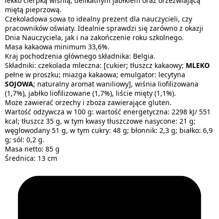
lekko cierpką wiśnią, delikatnym jabłkiem oraz orzeźwiającą
miętą pieprzową.
Czekoladowa sowa to idealny prezent dla nauczycieli, czy
pracowników oświaty. Idealnie sprawdzi się zarówno z okazji
Dnia Nauczyciela, jak i na zakończenie roku szkolnego.
Masa kakaowa minimum 33,6%.
Kraj pochodzenia głównego składnika: Belgia.
Składniki: czekolada mleczna: [cukier; tłuszcz kakaowy;
MLEKO
pełne w proszku; miazga kakaowa; emulgator: lecytyna
SOJOWA
; naturalny aromat waniliowy], wiśnia liofilizowana
(1,7%), jabłko liofilizowane (1,7%), liście mięty (1,1%).
Może zawierać orzechy i zboża zawierające gluten.
Wartość odżywcza w 100 g: wartość energetyczna: 2298 kJ/ 551
kcal; tłuszcz 35 g, w tym kwasy tłuszczowe nasycone: 21 g;
węglowodany 51 g, w tym cukry: 48 g; błonnik: 2,3 g; białko: 6,9
g; sól: 0,2 g.
Masa netto: 85 g
Średnica: 13 cm