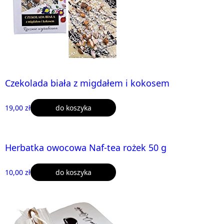
Czekolada biała z migdałem i kokosem
19,00 zł
do koszyka
Herbatka owocowa Naf-tea rożek 50 g
10,00 zł
do koszyka