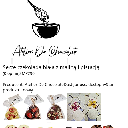
Serce czekolada biała z maliną i pistacją
(0 opinii)
SMP296
Producent:
Atelier De Chocolate
Dostępność:
dostępny
Stan
produktu:
nowy