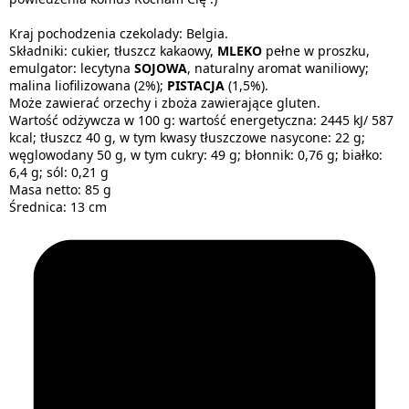
Kraj pochodzenia czekolady: Belgia.
Składniki: cukier, tłuszcz kakaowy,
MLEKO
pełne w proszku,
emulgator: lecytyna
SOJOWA
, naturalny aromat waniliowy;
malina liofilizowana (2%);
PISTACJA
(1,5%).
Może zawierać orzechy i zboża zawierające gluten.
Wartość odżywcza w 100 g: wartość energetyczna: 2445 kJ/ 587
kcal; tłuszcz 40 g, w tym kwasy tłuszczowe nasycone: 22 g;
węglowodany 50 g, w tym cukry: 49 g; błonnik: 0,76 g; białko:
6,4 g; sól: 0,21 g
Masa netto: 85 g
Średnica: 13 cm