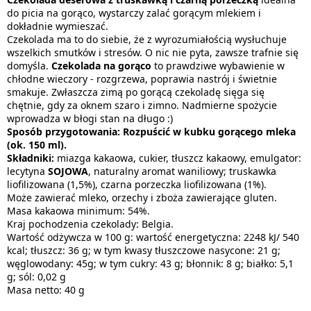
do picia na gorąco, wystarczy zalać gorącym mlekiem i
dokładnie wymieszać.
Czekolada ma to do siebie, że z wyrozumiałością wysłuchuje
wszelkich smutków i stresów. O nic nie pyta, zawsze trafnie się
domyśla.
Czekolada na gorąco
to prawdziwe wybawienie w
chłodne wieczory - rozgrzewa, poprawia nastrój i świetnie
smakuje. Zwłaszcza zimą po gorącą czekoladę sięga się
chętnie, gdy za oknem szaro i zimno. Nadmierne spożycie
wprowadza w błogi stan na długo :)
Sposób przygotowania: Rozpuścić w kubku gorącego mleka
(ok. 150 ml).
Składniki:
miazga kakaowa, cukier, tłuszcz kakaowy, emulgator:
lecytyna
SOJOWA
, naturalny aromat waniliowy; truskawka
liofilizowana (1,5%), czarna porzeczka liofilizowana (1%).
Może zawierać mleko, orzechy i zboża zawierające gluten.
Masa kakaowa minimum: 54%.
Kraj pochodzenia czekolady: Belgia.
Wartość odżywcza w 100 g: wartość energetyczna: 2248 kJ/ 540
kcal; tłuszcz: 36 g; w tym kwasy tłuszczowe nasycone: 21 g;
węglowodany: 45g; w tym cukry: 43 g; błonnik: 8 g; białko: 5,1
g; sól: 0,02 g
Masa netto: 40 g