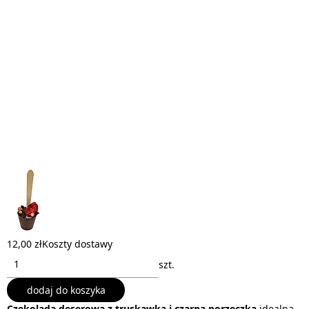
12,00 zł
Koszty dostawy
szt.
dodaj do koszyka
Czekolada deserowa z truskawką i czarną porzeczką
idealna