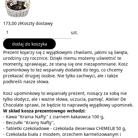
173,00 zł
Koszty dostawy
szt.
dodaj do koszyka
Prezent kojarzy się z wyjątkowymi chwilami, jakimi są święta,
urodziny czy rocznice. Dzięki niemu możemy uświetnić te
momenty, sprawiając, że staną się one niezapomniane. Kosz
upominkowy to też wspaniały dodatek do tego, co chcemy
przekazać drugiej osobie. Nie tylko zachwyci, ale i także
podkreśli nasze słowa.
Kosz upominkowy to wspaniały prezent, niosący za sobą nie
tylko słodycz, ale i ważne słowa, uczucia, pamięć. Atelier De
Chocolate sprawi, że będzie to naprawdę wyjątkowy upominek.
W skład kosza prezentowego wchodzi:
- Kawa "Kraina Nafty" z ziarnem kakaowca 100 g,
- Beczułki "Krainy Nafty",
- Tabletki czekoladowe - czekolada deserowa CHIMELB 50 g,
- Czekolada biała z miodem, orzechem karmelizowanym i