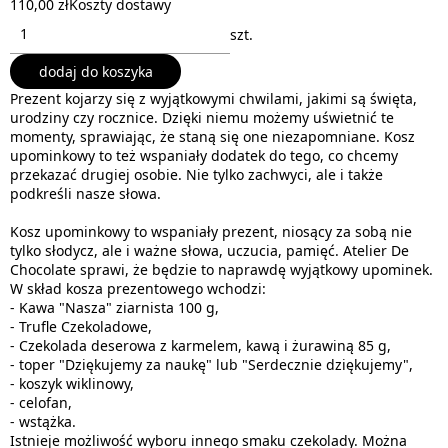
110,00 zł
Koszty dostawy
szt.
dodaj do koszyka
Prezent kojarzy się z wyjątkowymi chwilami, jakimi są święta,
urodziny czy rocznice. Dzięki niemu możemy uświetnić te
momenty, sprawiając, że staną się one niezapomniane. Kosz
upominkowy to też wspaniały dodatek do tego, co chcemy
przekazać drugiej osobie. Nie tylko zachwyci, ale i także
podkreśli nasze słowa.
Kosz upominkowy to wspaniały prezent, niosący za sobą nie
tylko słodycz, ale i ważne słowa, uczucia, pamięć. Atelier De
Chocolate sprawi, że będzie to naprawdę wyjątkowy upominek.
W skład kosza prezentowego wchodzi:
- Kawa "Nasza" ziarnista 100 g,
- Trufle Czekoladowe,
- Czekolada deserowa z karmelem, kawą i żurawiną 85 g,
- toper "Dziękujemy za naukę" lub "Serdecznie dziękujemy",
- koszyk wiklinowy,
- celofan,
- wstążka.
Istnieje możliwość wyboru innego smaku czekolady. Można