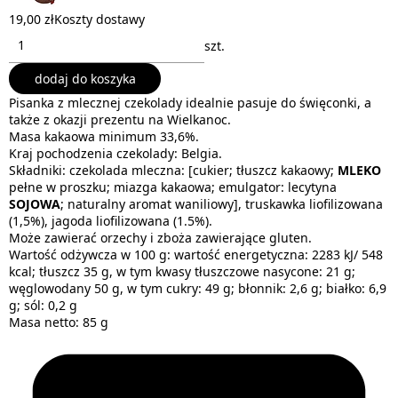
19,00 zł
Koszty dostawy
szt.
dodaj do koszyka
Pisanka z mlecznej czekolady idealnie pasuje do święconki, a
także z okazji prezentu na Wielkanoc.
Masa kakaowa minimum 33,6%.
Kraj pochodzenia czekolady: Belgia.
Składniki: czekolada mleczna: [cukier; tłuszcz kakaowy;
MLEKO
pełne w proszku; miazga kakaowa; emulgator: lecytyna
SOJOWA
; naturalny aromat waniliowy], truskawka liofilizowana
(1,5%), jagoda liofilizowana (1.5%).
Może zawierać orzechy i zboża zawierające gluten.
Wartość odżywcza w 100 g: wartość energetyczna: 2283 kJ/ 548
kcal; tłuszcz 35 g, w tym kwasy tłuszczowe nasycone: 21 g;
węglowodany 50 g, w tym cukry: 49 g; błonnik: 2,6 g; białko: 6,9
g; sól: 0,2 g
Masa netto: 85 g