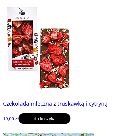
Czekolada mleczna z truskawką i cytryną
19,00 zł
do koszyka