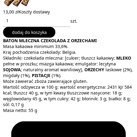
13,00 zł
Koszty dostawy
szt.
dodaj do koszyka
BATON MLECZNA CZEKOLADA Z ORZECHAMI
Masa kakaowa minimum 33,6%.
Kraj pochodzenia czekolady: Belgia.
Składniki: czekolada mleczna: [cukier; tłuszcz kakaowy;
MLEKO
pełne w proszku; miazga kakaowa; emulgator: lecytyna
SOJOWA
; naturalny aromat waniliowy],
ORZECHY
laskowe (2%),
migdały (1%),
PISTACJE
(1%).
Może zawierać zboża zawierające gluten.
Wartość odżywcza w 100 g: wartość energetyczna: 2431 kJ/ 584
kcal; tłuszcz 40 g, w tym kwasy tłuszczowe nasycone: 18 g;
węglowodany 45 g, w tym cukry: 42 g; błonnik: 3 g; białko: 8 g;
sól: 0,17 g
Masa netto: 55 g